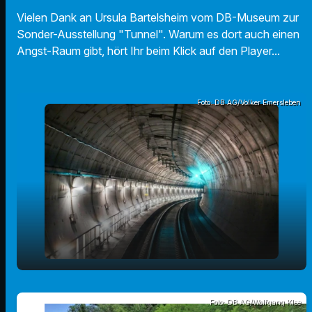
Vielen Dank an Ursula Bartelsheim vom DB-Museum zur
Sonder-Ausstellung "Tunnel". Warum es dort auch einen
Angst-Raum gibt, hört Ihr beim Klick auf den Player...
Foto: DB AG/Volker Emersleben
play_arrow
Ausstellung "Tunnel" im DB Museum
Foto: DB AG/Wolfgang Klee