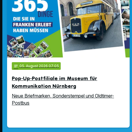
notes
05
. August 2026 07:05
Pop-Up-Postfiliale im Museum für
Kommunikation Nürnberg
Neue Briefmarken, Sonderstempel und Oldtimer-
Postbus