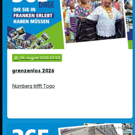
notes
06
. August 2026 07:05
grenzenlos 2026
Nürnberg trifft Togo
© MSPT/ Marie Przemus