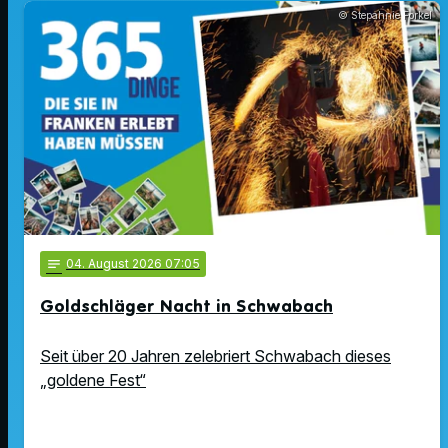
© Stepahnie Forkel
notes
04
. August 2026 07:05
Goldschläger Nacht in Schwabach
Seit über 20 Jahren zelebriert Schwabach dieses
„goldene Fest“