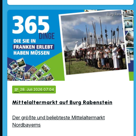
Burg Rabenstein
notes
28
. Juli 2026 07:04
Mittelaltermarkt auf Burg Rabenstein
Der größte und beliebteste Mittelaltermarkt
Nordbayerns