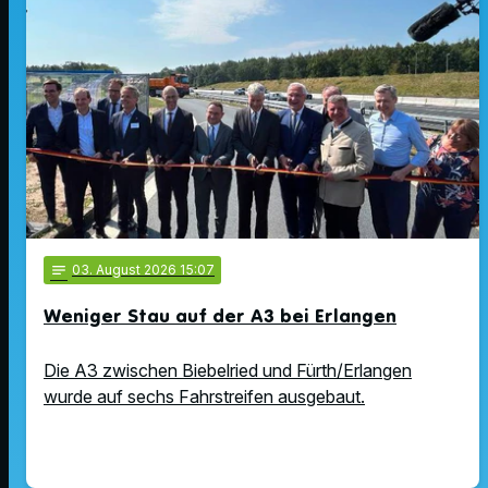
notes
03
. August 2026 15:07
Weniger Stau auf der A3 bei Erlangen
Die A3 zwischen Biebelried und Fürth/Erlangen
wurde auf sechs Fahrstreifen ausgebaut.