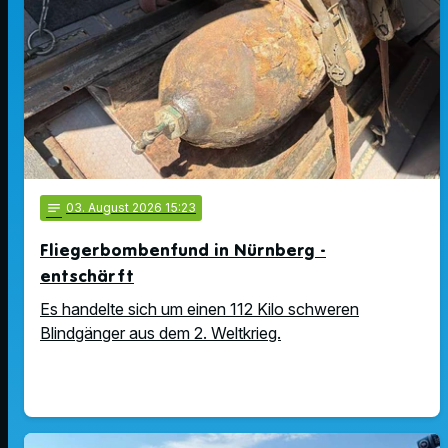
notes
03
. August 2026 15:23
Fliegerbombenfund in Nürnberg -
entschärft
Es handelte sich um einen 112 Kilo schweren
Blindgänger aus dem 2. Weltkrieg.