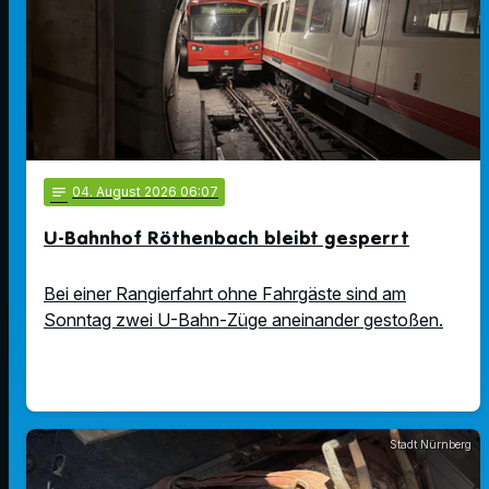
notes
04
. August 2026 06:07
U-Bahnhof Röthenbach bleibt gesperrt
Bei einer Rangierfahrt ohne Fahrgäste sind am
Sonntag zwei U-Bahn-Züge aneinander gestoßen.
Stadt Nürnberg