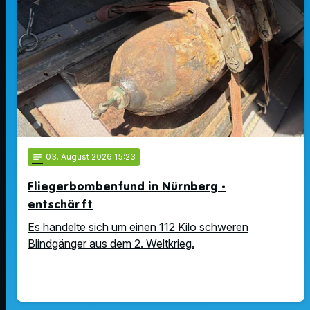
notes
03
. August 2026 15:23
Fliegerbombenfund in Nürnberg -
entschärft
Es handelte sich um einen 112 Kilo schweren
Blindgänger aus dem 2. Weltkrieg.