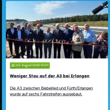
notes
03
. August 2026 15:07
Weniger Stau auf der A3 bei Erlangen
Die A3 zwischen Biebelried und Fürth/Erlangen
wurde auf sechs Fahrstreifen ausgebaut.