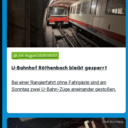
notes
04
. August 2026 06:07
U-Bahnhof Röthenbach bleibt gesperrt
Bei einer Rangierfahrt ohne Fahrgäste sind am
Sonntag zwei U-Bahn-Züge aneinander gestoßen.
Stadt Nürnberg