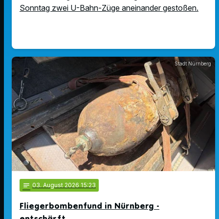
Sonntag zwei U-Bahn-Züge aneinander gestoßen.
Stadt Nürnberg
notes
03
. August 2026 15:23
Fliegerbombenfund in Nürnberg -
entschärft