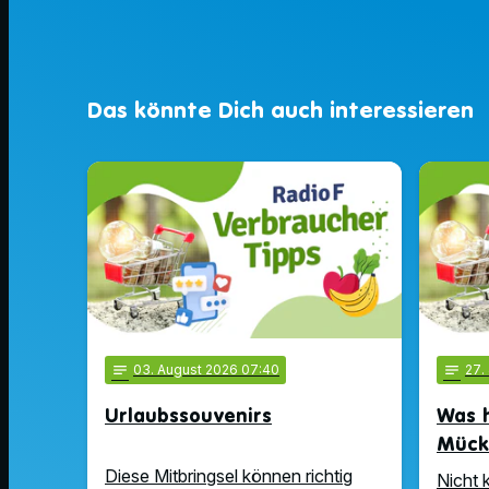
Das könnte Dich auch interessieren
notes
03
. August 2026 07:40
notes
27
.
Urlaubssouvenirs
Was h
Mück
Diese Mitbringsel können richtig
Nicht 