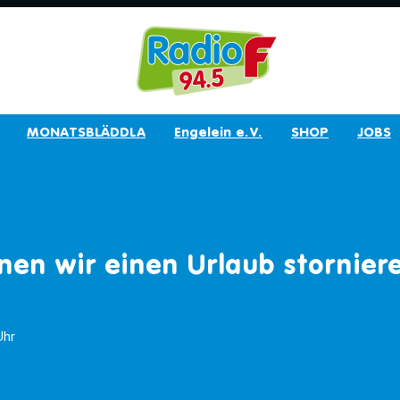
MONATSBLÄDDLA
Engelein e.V.
SHOP
JOBS
en wir einen Urlaub stornier
Uhr