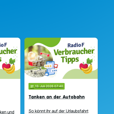
notes
13
. Juli 2026 07:40
Tanken an der Autobahn
So könnt ihr auf der Urlaubsfahrt
rken und