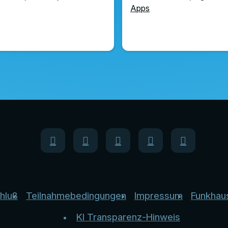
Apps
hluß
Teilnahmebedingungen
Impressum
Funkhau
KI Transparenz-Hinweis