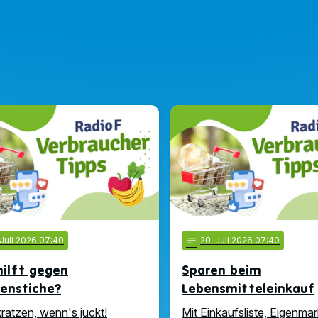
 Juli 2026 07:40
notes
20
. Juli 2026 07:40
ilft gegen
Sparen beim
enstiche?
Lebensmitteleinkauf
kratzen, wenn's juckt!
Mit Einkaufsliste, Eigenma