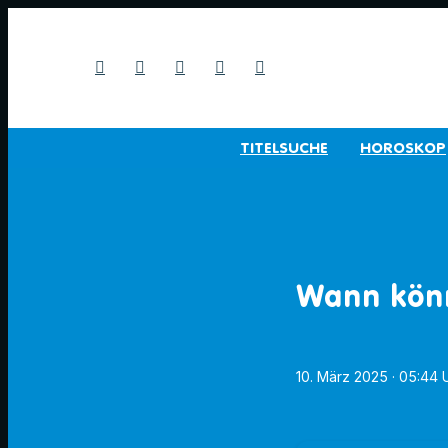
TITELSUCHE
HOROSKOP
Wann könn
10. März 2025
· 05:44 