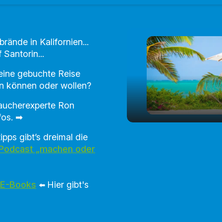
ände in Kalifornien...
Santorin...
 eine gebuchte Reise
en können oder wollen?
aucherexperte Ron
fos. ➡
Tipps zu
pps gibt’s dreimal die
play_arrow
Urlaubsstornier
 Podcast „machen oder
 E-Books
Hier gibt's
⬅️