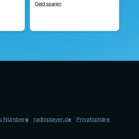
Geld sparen
s Nürnberg
radioplayer.de
Privatsphäre