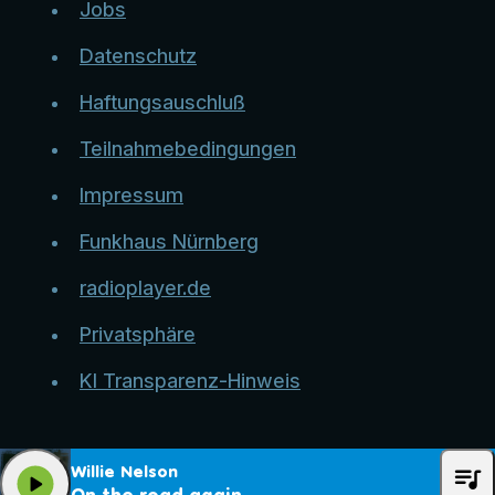
Jobs
Datenschutz
Haftungsauschluß
Teilnahmebedingungen
Impressum
Funkhaus Nürnberg
radioplayer.de
Privatsphäre
KI Transparenz-Hinweis
queue_music
Willie Nelson
play_arrow
On the road again