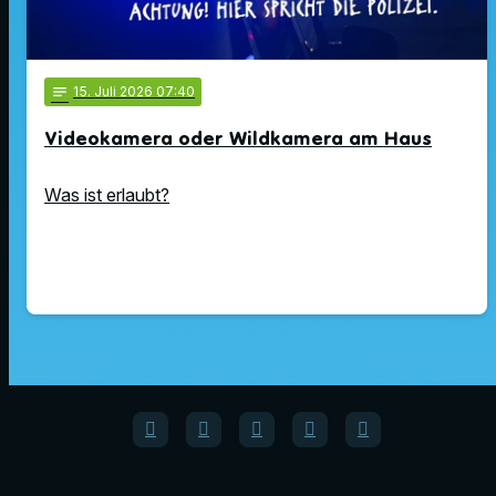
notes
15
. Juli 2026 07:40
Videokamera oder Wildkamera am Haus
Was ist erlaubt?