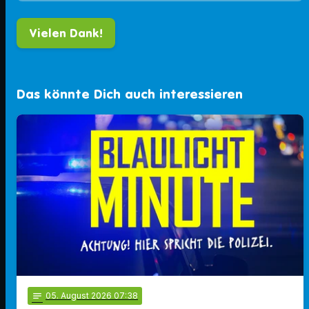
Das könnte Dich auch interessieren
notes
05
. August 2026 07:38