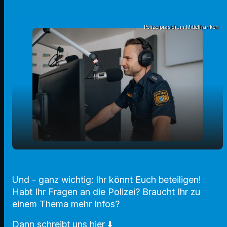
Polizeipräsidium Mittelfranken
play_arrow
Marc Siegl im Interview
Und - ganz wichtig: Ihr könnt Euch beteiligen!
00:00
03:09
Habt Ihr Fragen an die Polizei? Braucht Ihr zu
einem Thema mehr Infos?
Dann schreibt uns hier ⬇️