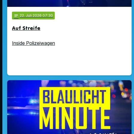
notes
22
. Juli 2026 07:30
Auf Streife
Inside Polizeiwagen