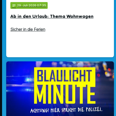
notes
29
. Juli 2026 07:35
Ab in den Urlaub: Thema Wohnwagen
Sicher in die Ferien