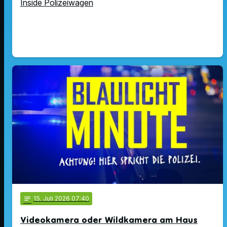
Inside Polizeiwagen
notes
15
. Juli 2026 07:40
Videokamera oder Wildkamera am Haus