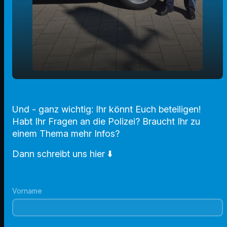
play_arrow
Heilig Abend auf der Wache
Und - ganz wichtig: Ihr könnt Euch beteiligen!
00:00
02:21
Habt Ihr Fragen an die Polizei? Braucht Ihr zu
einem Thema mehr Infos?
Dann schreibt uns hier ⬇️
Vorname