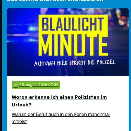
notes
05
. August 2026 07:38
Woran erkenne ich einen Polizisten im
Urlaub?
Warum der Beruf auch in den Ferien manchmal
mitreist