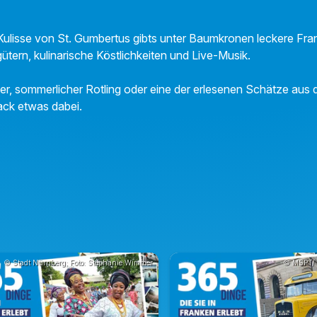
 Kulisse von St. Gumbertus gibts unter Baumkronen leckere Fr
tern, kulinarische Köstlichkeiten und Live-Musik.
er, sommerlicher Rotling oder eine der erlesenen Schätze aus d
ack etwas dabei.
© Stadt Nürnberg; Foto: Stephanie Wimmer
© MSPT/ 