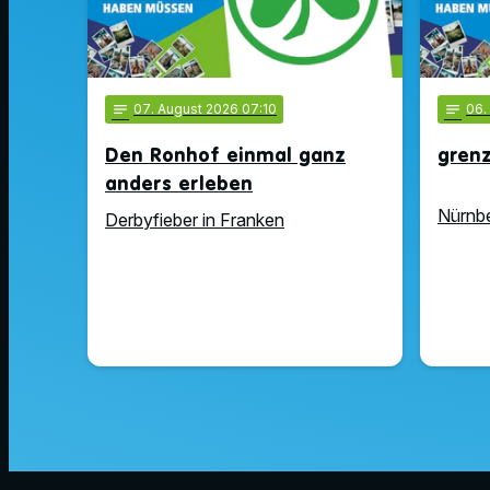
notes
07
. August 2026 07:10
notes
06
Den Ronhof einmal ganz
gren
anders erleben
Nürnbe
Derbyfieber in Franken