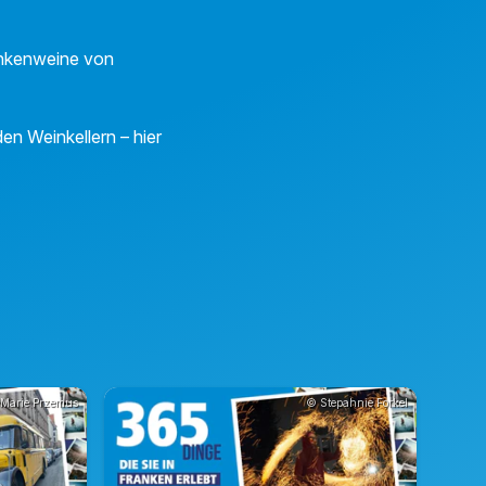
ankenweine von
en Weinkellern – hier
Marie Przemus
© Stepahnie Forkel