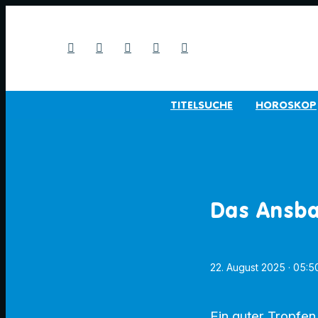
TITELSUCHE
HOROSKOP
Das Ansba
22. August 2025
· 05:5
Ein guter Tropfen 