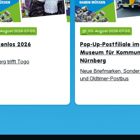
. August 2026 07:05
notes
05
. August 2026 07:05
zenlos 2026
Pop-Up-Postfiliale im
Museum für Kommuni
Nürnberg
rg trifft Togo
Neue Briefmarken, Sonder
und Oldtimer-Postbus