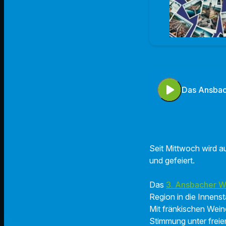
play_arrow
Das Ansbac
Seit Mittwoch wird 
und gefeiert.
Das
3. Ansbacher W
Region in die Innenst
Mit fränkischen Weine
Stimmung unter frei