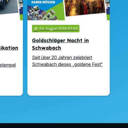
notes
04
. August 2026 07:05
Goldschläger Nacht in
kation
Schwabach
Seit über 20 Jahren zelebriert
Schwabach dieses „goldene Fest“
stempel