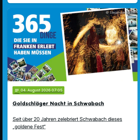
© Stepahnie Forkel
notes
04
. August 2026 07:05
Goldschläger Nacht in Schwabach
Seit über 20 Jahren zelebriert Schwabach dieses
„goldene Fest“