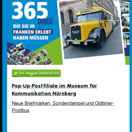
© MSPT/ Marie Przemus
notes
05
. August 2026 07:05
Pop-Up-Postfiliale im Museum für
Kommunikation Nürnberg
Neue Briefmarken, Sonderstempel und Oldtimer-
Postbus