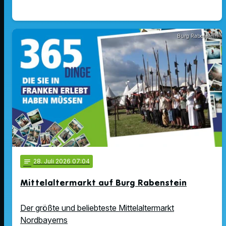
Burg Rabenstein
notes
28
. Juli 2026 07:04
Mittelaltermarkt auf Burg Rabenstein
Der größte und beliebteste Mittelaltermarkt
Nordbayerns