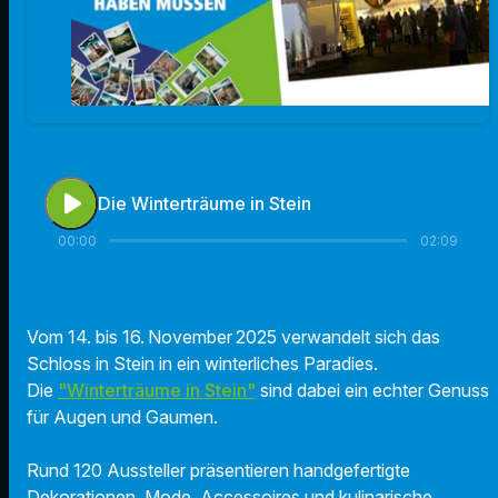
play_arrow
Die Winterträume in Stein
00:00
02:09
Vom 14. bis 16. November 2025 verwandelt sich das
Schloss in Stein in ein winterliches Paradies.
Die
"Winterträume in Stein"
sind dabei ein echter Genuss
für Augen und Gaumen.
Rund 120 Aussteller präsentieren handgefertigte
Dekorationen, Mode, Accessoires und kulinarische