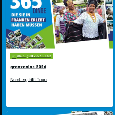
notes
06
. August 2026 07:05
grenzenlos 2026
Nürnberg trifft Togo