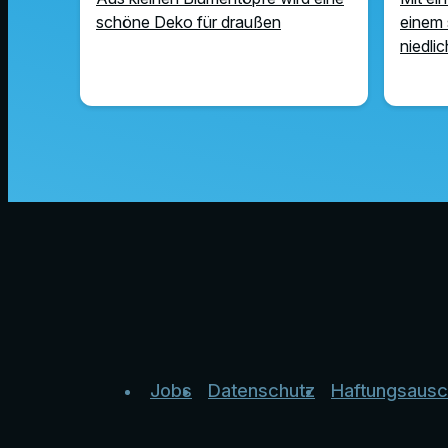
schöne Deko für draußen
einem 
niedli
Jobs
Datenschutz
Haftungsausc