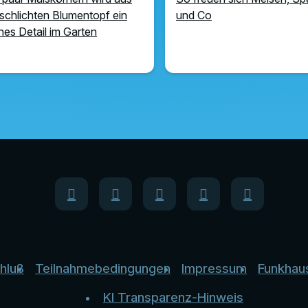
schlichten Blumentopf ein
und Co
ches Detail im Garten
hluß
Teilnahmebedingungen
Impressum
Funkhau
KI Transparenz-Hinweis