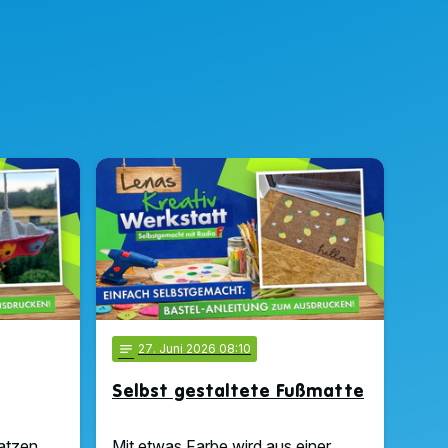
notes
27
. Juni 2026 08:10
Selbst gestaltete Fußmatte
atzen
Mit etwas Farbe wird aus einer