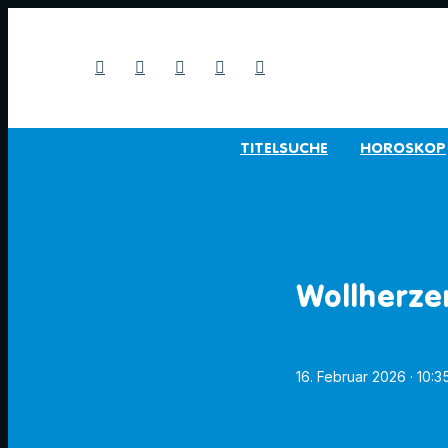
TITELSUCHE
HOROSKOP
Wollherze
16. Februar 2026
· 10:3