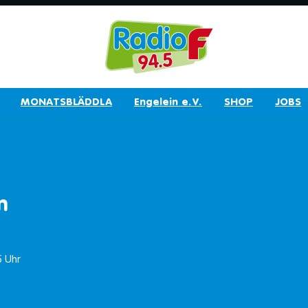
MONATSBLÄDDLA
Engelein e.V.
SHOP
JOBS
n
5 Uhr