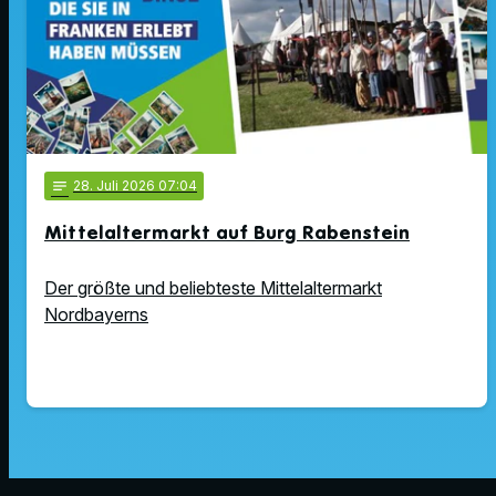
notes
28
. Juli 2026 07:04
Mittelaltermarkt auf Burg Rabenstein
Der größte und beliebteste Mittelaltermarkt
Nordbayerns