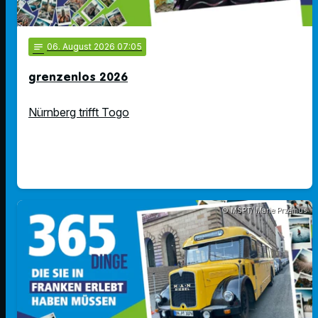
notes
06
. August 2026 07:05
grenzenlos 2026
Nürnberg trifft Togo
© MSPT/ Marie Przemus