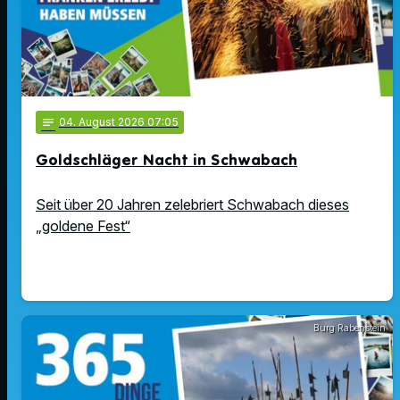
notes
04
. August 2026 07:05
Goldschläger Nacht in Schwabach
Seit über 20 Jahren zelebriert Schwabach dieses
„goldene Fest“
Burg Rabenstein