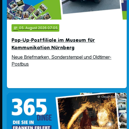
notes
05
. August 2026 07:05
Pop-Up-Postfiliale im Museum für
Kommunikation Nürnberg
Neue Briefmarken, Sonderstempel und Oldtimer-
Postbus
© Stepahnie Forkel