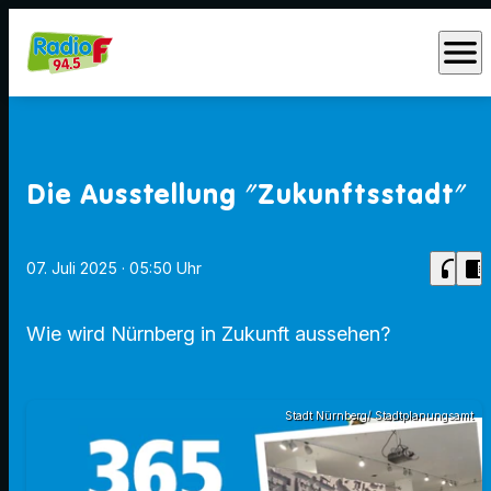
menu
Die Ausstellung "Zukunftsstadt"
headphones
chrome_reader_mode
07. Juli 2025
· 05:50 Uhr
Wie wird Nürnberg in Zukunft aussehen?
Stadt Nürnberg/ Stadtplanungsamt