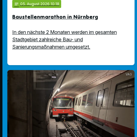
notes
05
. August 2026 10:18
Baustellenmarathon in Nürnberg
In den nächste 2 Monaten werden im gesamten
Stadtgebiet zahlreiche Bau- und
Sanierungsmaßnahmen umgesetzt.
VAG