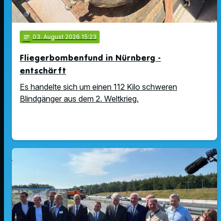
notes
03
. August 2026 15:23
Fliegerbombenfund in Nürnberg -
entschärft
Es handelte sich um einen 112 Kilo schweren
Blindgänger aus dem 2. Weltkrieg.