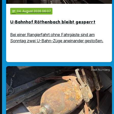
notes
04
. August 2026 06:07
U-Bahnhof Röthenbach bleibt gesperrt
Bei einer Rangierfahrt ohne Fahrgäste sind am
Sonntag zwei U-Bahn-Züge aneinander gestoßen.
Stadt Nürnberg