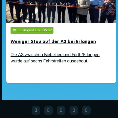
notes
03
. August 2026 15:07
Weniger Stau auf der A3 bei Erlangen
Die A3 zwischen Biebelried und Fürth/Erlangen
wurde auf sechs Fahrstreifen ausgebaut.